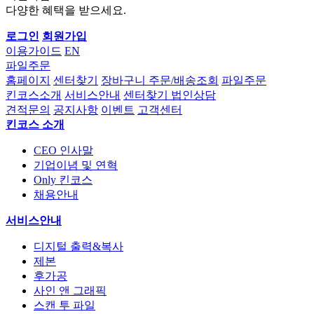
다양한 혜택을 받으세요.
로그인
회원가입
이용가이드
EN
파일주문
홈페이지
센터찾기
장바구니
주문/배송조회
파일주문
킨코스소개
서비스안내
센터찾기
법인상담
견적문의
공지사항
이벤트
고객센터
킨코스 소개
CEO 인사말
기업이념 및 연혁
Only 킨코스
채용안내
서비스안내
디지털 출력&복사
제본
후가공
사인 앤 그래픽
스캔 투 파일