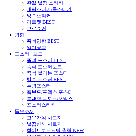
완칼 낱장 스티커
대량스티커/롤스티커
방수스티커
리플렛
BEST
브로슈어
명함
즉석명함
BEST
일반명함
포스터 · 보드
즉석 포스터
BEST
즉석 포스터보드
즉석 붙이는 포스터
방수 포스터
BEST
투명포스터
폼보드/포맥스 포스터
특대형 폼보드/포맥스
포스터스티커
특수소재
고무자석 시트지
벌집반사 시트지
화이트보드코팅 출력
NEW