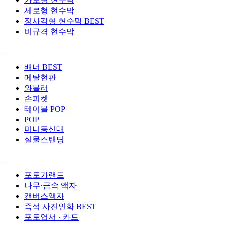
세로형 현수막
정사각형 현수막
BEST
비규격 현수막
배너
BEST
메탈현판
와블러
손피켓
테이블 POP
POP
미니등신대
실물스탠딩
포토가랜드
나무·금속 액자
캔버스액자
즉석 사진인화
BEST
포토엽서 · 카드