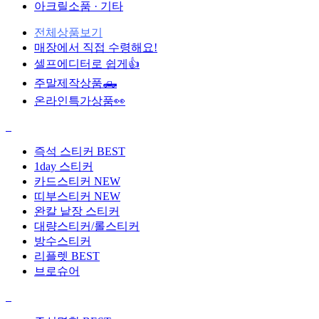
아크릴소품 · 기타
전체상품보기
매장에서 직접 수령해요!
셀프에디터로 쉽게👍
주말제작상품🛻
온라인특가상품👀
즉석 스티커
BEST
1day 스티커
카드스티커
NEW
띠부스티커
NEW
완칼 낱장 스티커
대량스티커/롤스티커
방수스티커
리플렛
BEST
브로슈어