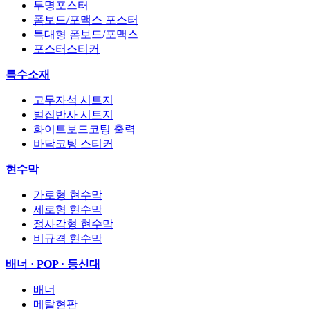
투명포스터
폼보드/포맥스 포스터
특대형 폼보드/포맥스
포스터스티커
특수소재
고무자석 시트지
벌집반사 시트지
화이트보드코팅 출력
바닥코팅 스티커
현수막
가로형 현수막
세로형 현수막
정사각형 현수막
비규격 현수막
배너 · POP · 등신대
배너
메탈현판