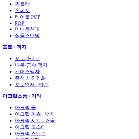
와블러
손피켓
테이블 POP
POP
미니등신대
실물스탠딩
포토 · 액자
포토가랜드
나무·금속 액자
캔버스액자
즉석 사진인화
포토엽서 · 카드
아크릴소품 · 기타
아크릴 꽃
아크릴 파츠 · 뱃지
아크릴 시계 · 거울
아크릴 코스터
아크릴 스탠드