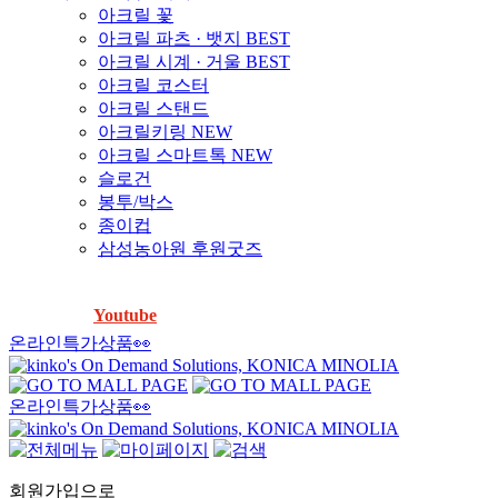
아크릴 꽃
아크릴 파츠 · 뱃지
BEST
아크릴 시계 · 거울
BEST
아크릴 코스터
아크릴 스탠드
아크릴키링
NEW
아크릴 스마트톡
NEW
슬로건
봉투/박스
종이컵
삼성농아원 후원굿즈
「방수스티커」물에 넣어도 찢어지지 않는다는데, 진짜 안찢
어지나요?
Youtube
에서 확인하세요! ▶️
온라인특가상품👀
온라인특가상품👀
회원가입으로