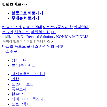
컨텐츠바로가기
본문으로 바로가기
주메뉴 바로가기
킨코스 소개
서비스안내
이벤트&공지사항
센터안내
로그인
회원가입
비회원조회
EN
찾기
아크릴
폼보드
포맥스
사진인화
피켓
파일주문
장바구니
몰 이용가이드
디지털출력 · 스티커
명함
포스터 · 보드
특수소재
현수막
배너 · POP · 등신대
포토 · 액자