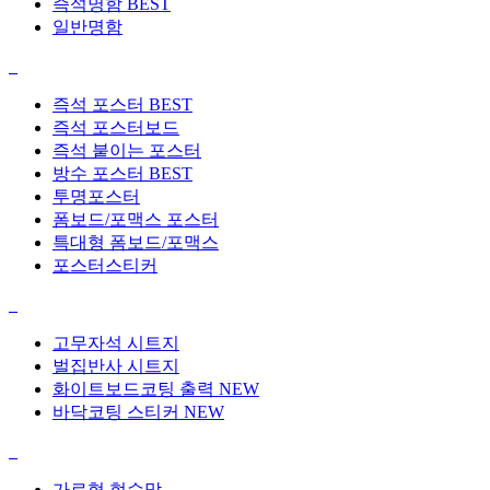
즉석명함
BEST
일반명함
즉석 포스터
BEST
즉석 포스터보드
즉석 붙이는 포스터
방수 포스터
BEST
투명포스터
폼보드/포맥스 포스터
특대형 폼보드/포맥스
포스터스티커
고무자석 시트지
벌집반사 시트지
화이트보드코팅 출력
NEW
바닥코팅 스티커
NEW
가로형 현수막