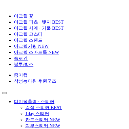
아크릴 꽃
아크릴 파츠 · 뱃지
BEST
아크릴 시계 · 거울
BEST
아크릴 코스터
아크릴 스탠드
아크릴키링
NEW
아크릴 스마트톡
NEW
슬로건
봉투/박스
종이컵
삼성농아원 후원굿즈
디지털출력 · 스티커
즉석 스티커
BEST
1day 스티커
카드스티커
NEW
띠부스티커
NEW