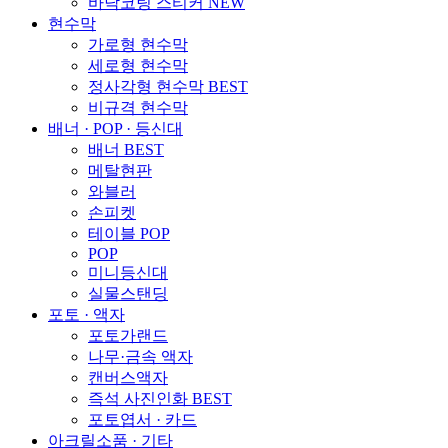
바닥코팅 스티커
NEW
현수막
가로형 현수막
세로형 현수막
정사각형 현수막
BEST
비규격 현수막
배너 · POP · 등신대
배너
BEST
메탈현판
와블러
손피켓
테이블 POP
POP
미니등신대
실물스탠딩
포토 · 액자
포토가랜드
나무·금속 액자
캔버스액자
즉석 사진인화
BEST
포토엽서 · 카드
아크릴소품 · 기타