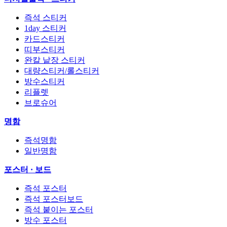
즉석 스티커
1day 스티커
카드스티커
띠부스티커
완칼 낱장 스티커
대량스티커/롤스티커
방수스티커
리플렛
브로슈어
명함
즉석명함
일반명함
포스터 · 보드
즉석 포스터
즉석 포스터보드
즉석 붙이는 포스터
방수 포스터