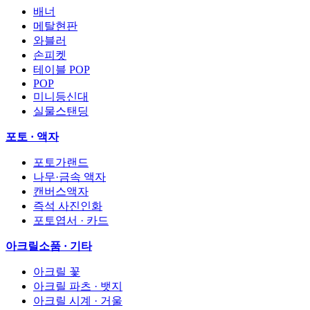
배너
메탈현판
와블러
손피켓
테이블 POP
POP
미니등신대
실물스탠딩
포토 · 액자
포토가랜드
나무·금속 액자
캔버스액자
즉석 사진인화
포토엽서 · 카드
아크릴소품 · 기타
아크릴 꽃
아크릴 파츠 · 뱃지
아크릴 시계 · 거울