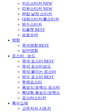
카드스티커
NEW
띠부스티커
NEW
완칼 낱장 스티커
대량스티커/롤스티커
방수스티커
리플렛
BEST
브로슈어
명함
즉석명함
BEST
일반명함
포스터 · 보드
즉석 포스터
BEST
즉석 포스터보드
즉석 붙이는 포스터
방수 포스터
BEST
투명포스터
폼보드/포맥스 포스터
특대형 폼보드/포맥스
포스터스티커
특수소재
고무자석 시트지