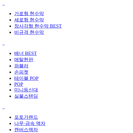
가로형 현수막
세로형 현수막
정사각형 현수막
BEST
비규격 현수막
배너
BEST
메탈현판
와블러
손피켓
테이블 POP
POP
미니등신대
실물스탠딩
포토가랜드
나무·금속 액자
캔버스액자