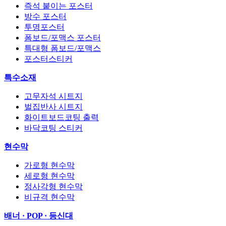
즉석 붙이는 포스터
방수 포스터
투명포스터
폼보드/포맥스 포스터
특대형 폼보드/포맥스
포스터스티커
특수소재
고무자석 시트지
벌집반사 시트지
화이트보드코팅 출력
바닥코팅 스티커
현수막
가로형 현수막
세로형 현수막
정사각형 현수막
비규격 현수막
배너 · POP · 등신대