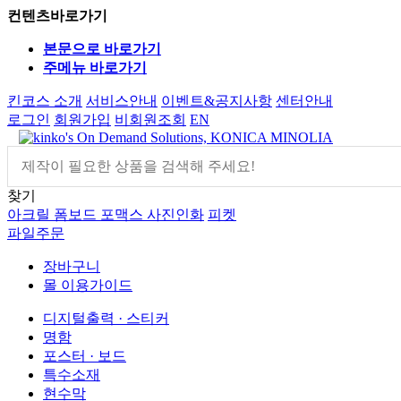
컨텐츠바로가기
본문으로 바로가기
주메뉴 바로가기
킨코스 소개
서비스안내
이벤트&공지사항
센터안내
로그인
회원가입
비회원조회
EN
찾기
아크릴
폼보드
포맥스
사진인화
피켓
파일주문
장바구니
몰 이용가이드
디지털출력 · 스티커
명함
포스터 · 보드
특수소재
현수막