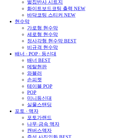
벌집반사 시트지
화이트보드코팅 출력
NEW
바닥코팅 스티커
NEW
현수막
가로형 현수막
세로형 현수막
정사각형 현수막
BEST
비규격 현수막
배너 · POP · 등신대
배너
BEST
메탈현판
와블러
손피켓
테이블 POP
POP
미니등신대
실물스탠딩
포토 · 액자
포토가랜드
나무·금속 액자
캔버스액자
즉석 사진인화
BEST