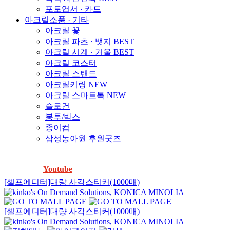
포토엽서 · 카드
아크릴소품 · 기타
아크릴 꽃
아크릴 파츠 · 뱃지
BEST
아크릴 시계 · 거울
BEST
아크릴 코스터
아크릴 스탠드
아크릴키링
NEW
아크릴 스마트톡
NEW
슬로건
봉투/박스
종이컵
삼성농아원 후원굿즈
「방수스티커」물에 넣어도 찢어지지 않는다는데, 진짜 안찢
어지나요?
Youtube
에서 확인하세요! ▶️
[셀프에디터]대량 사각스티커(1000매)
[셀프에디터]대량 사각스티커(1000매)