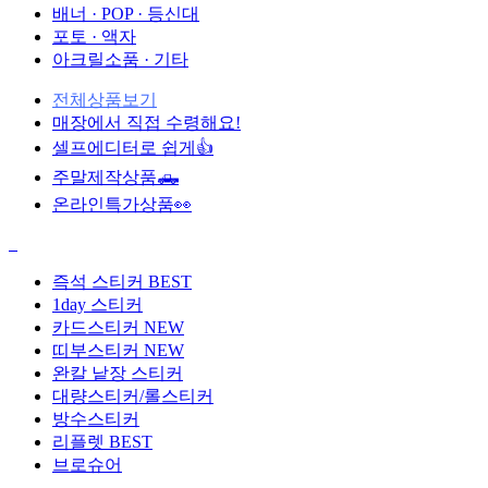
배너 · POP · 등신대
포토 · 액자
아크릴소품 · 기타
전체상품보기
매장에서 직접 수령해요!
셀프에디터로 쉽게👍
주말제작상품🛻
온라인특가상품👀
즉석 스티커
BEST
1day 스티커
카드스티커
NEW
띠부스티커
NEW
완칼 낱장 스티커
대량스티커/롤스티커
방수스티커
리플렛
BEST
브로슈어