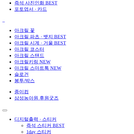
즉석 사진인화
BEST
포토엽서 · 카드
아크릴 꽃
아크릴 파츠 · 뱃지
BEST
아크릴 시계 · 거울
BEST
아크릴 코스터
아크릴 스탠드
아크릴키링
NEW
아크릴 스마트톡
NEW
슬로건
봉투/박스
종이컵
삼성농아원 후원굿즈
디지털출력 · 스티커
즉석 스티커
BEST
1day 스티커