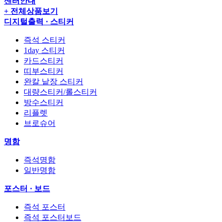
센터안내
+ 전체상품보기
디지털출력 · 스티커
즉석 스티커
1day 스티커
카드스티커
띠부스티커
완칼 낱장 스티커
대량스티커/롤스티커
방수스티커
리플렛
브로슈어
명함
즉석명함
일반명함
포스터 · 보드
즉석 포스터
즉석 포스터보드