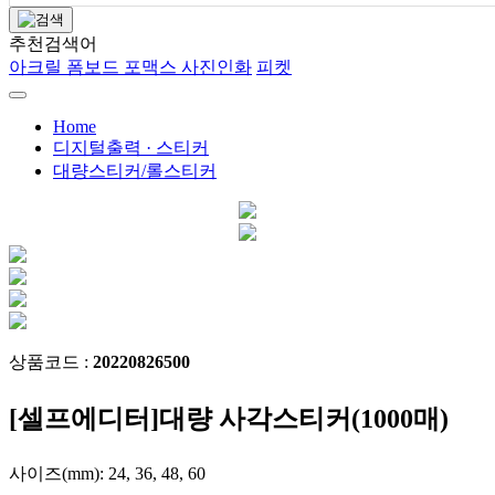
추천검색어
아크릴
폼보드
포맥스
사진인화
피켓
Home
디지털출력 · 스티커
대량스티커/롤스티커
상품코드 :
20220826500
[셀프에디터]대량 사각스티커(1000매)
사이즈(mm): 24, 36, 48, 60