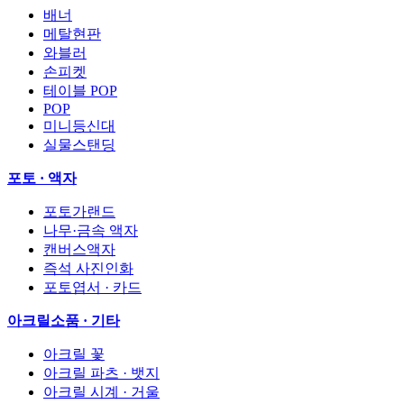
배너
메탈현판
와블러
손피켓
테이블 POP
POP
미니등신대
실물스탠딩
포토 · 액자
포토가랜드
나무·금속 액자
캔버스액자
즉석 사진인화
포토엽서 · 카드
아크릴소품 · 기타
아크릴 꽃
아크릴 파츠 · 뱃지
아크릴 시계 · 거울