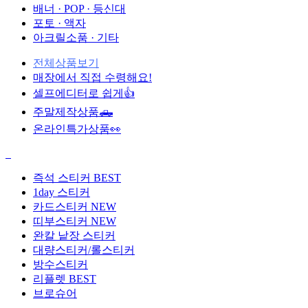
배너 · POP · 등신대
포토 · 액자
아크릴소품 · 기타
전체상품보기
매장에서 직접 수령해요!
셀프에디터로 쉽게👍
주말제작상품🛻
온라인특가상품👀
즉석 스티커
BEST
1day 스티커
카드스티커
NEW
띠부스티커
NEW
완칼 낱장 스티커
대량스티커/롤스티커
방수스티커
리플렛
BEST
브로슈어