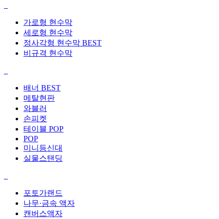
가로형 현수막
세로형 현수막
정사각형 현수막
BEST
비규격 현수막
배너
BEST
메탈현판
와블러
손피켓
테이블 POP
POP
미니등신대
실물스탠딩
포토가랜드
나무·금속 액자
캔버스액자