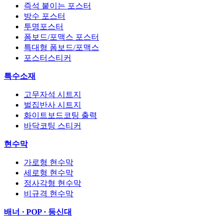
즉석 붙이는 포스터
방수 포스터
투명포스터
폼보드/포맥스 포스터
특대형 폼보드/포맥스
포스터스티커
특수소재
고무자석 시트지
벌집반사 시트지
화이트보드코팅 출력
바닥코팅 스티커
현수막
가로형 현수막
세로형 현수막
정사각형 현수막
비규격 현수막
배너 · POP · 등신대