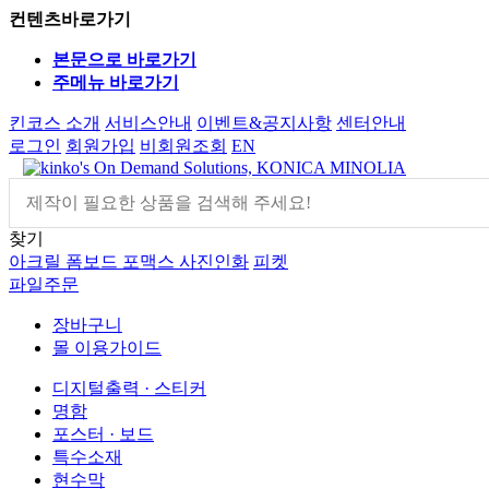
컨텐츠바로가기
본문으로 바로가기
주메뉴 바로가기
킨코스 소개
서비스안내
이벤트&공지사항
센터안내
로그인
회원가입
비회원조회
EN
찾기
아크릴
폼보드
포맥스
사진인화
피켓
파일주문
장바구니
몰 이용가이드
디지털출력 · 스티커
명함
포스터 · 보드
특수소재
현수막