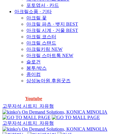
포토엽서 · 카드
아크릴소품 · 기타
아크릴 꽃
아크릴 파츠 · 뱃지
BEST
아크릴 시계 · 거울
BEST
아크릴 코스터
아크릴 스탠드
아크릴키링
NEW
아크릴 스마트톡
NEW
슬로건
봉투/박스
종이컵
삼성농아원 후원굿즈
「방수스티커」물에 넣어도 찢어지지 않는다는데, 진짜 안찢
어지나요?
Youtube
에서 확인하세요! ▶️
고무자석 시트지_자유형
고무자석 시트지_자유형