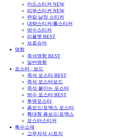
카드스티커
NEW
띠부스티커
NEW
완칼 낱장 스티커
대량스티커/롤스티커
방수스티커
리플렛
BEST
브로슈어
명함
즉석명함
BEST
일반명함
포스터 · 보드
즉석 포스터
BEST
즉석 포스터보드
즉석 붙이는 포스터
방수 포스터
BEST
투명포스터
폼보드/포맥스 포스터
특대형 폼보드/포맥스
포스터스티커
특수소재
고무자석 시트지