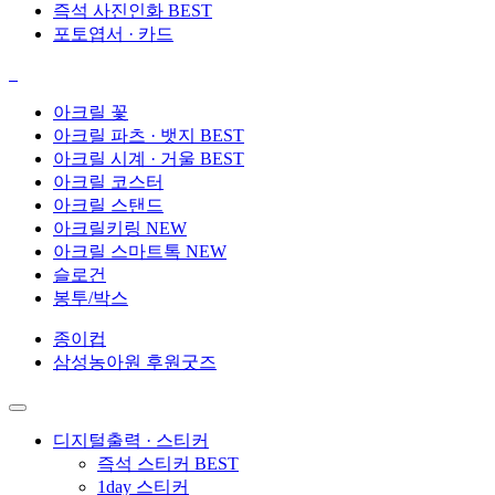
즉석 사진인화
BEST
포토엽서 · 카드
아크릴 꽃
아크릴 파츠 · 뱃지
BEST
아크릴 시계 · 거울
BEST
아크릴 코스터
아크릴 스탠드
아크릴키링
NEW
아크릴 스마트톡
NEW
슬로건
봉투/박스
종이컵
삼성농아원 후원굿즈
디지털출력 · 스티커
즉석 스티커
BEST
1day 스티커