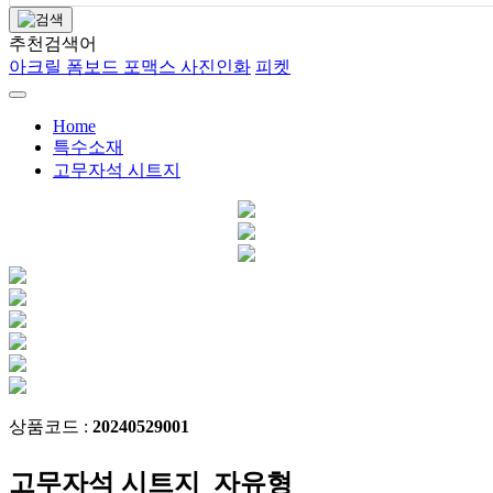
추천검색어
아크릴
폼보드
포맥스
사진인화
피켓
Home
특수소재
고무자석 시트지
상품코드 :
20240529001
고무자석 시트지_자유형