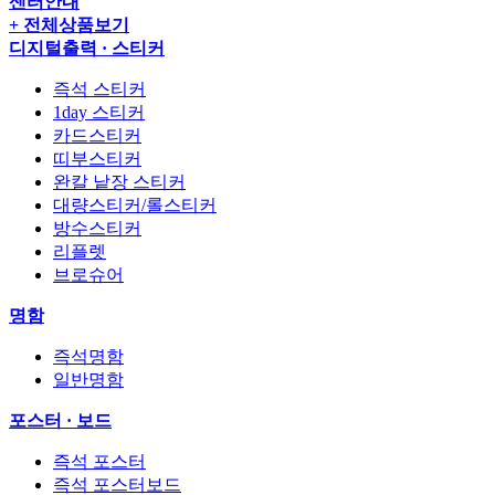
센터안내
+ 전체상품보기
디지털출력 · 스티커
즉석 스티커
1day 스티커
카드스티커
띠부스티커
완칼 낱장 스티커
대량스티커/롤스티커
방수스티커
리플렛
브로슈어
명함
즉석명함
일반명함
포스터 · 보드
즉석 포스터
즉석 포스터보드