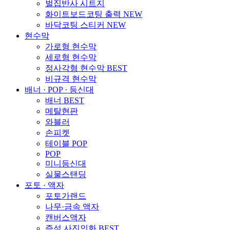
벌집반사 시트지
화이트보드코팅 출력
NEW
바닥코팅 스티커
NEW
현수막
가로형 현수막
세로형 현수막
정사각형 현수막
BEST
비규격 현수막
배너 · POP · 등신대
배너
BEST
메탈현판
와블러
손피켓
테이블 POP
POP
미니등신대
실물스탠딩
포토 · 액자
포토가랜드
나무·금속 액자
캔버스액자
즉석 사진인화
BEST