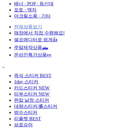
배너 · POP · 등신대
포토 · 액자
아크릴소품 · 기타
전체상품보기
매장에서 직접 수령해요!
셀프에디터로 쉽게👍
주말제작상품🛻
온라인특가상품👀
즉석 스티커
BEST
1day 스티커
카드스티커
NEW
띠부스티커
NEW
완칼 낱장 스티커
대량스티커/롤스티커
방수스티커
리플렛
BEST
브로슈어