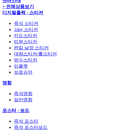
센터안내
+ 전체상품보기
디지털출력 · 스티커
즉석 스티커
1day 스티커
카드스티커
띠부스티커
완칼 낱장 스티커
대량스티커/롤스티커
방수스티커
리플렛
브로슈어
명함
즉석명함
일반명함
포스터 · 보드
즉석 포스터
즉석 포스터보드