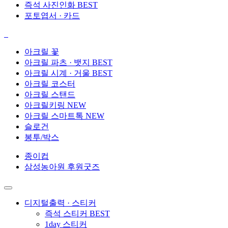
즉석 사진인화
BEST
포토엽서 · 카드
아크릴 꽃
아크릴 파츠 · 뱃지
BEST
아크릴 시계 · 거울
BEST
아크릴 코스터
아크릴 스탠드
아크릴키링
NEW
아크릴 스마트톡
NEW
슬로건
봉투/박스
종이컵
삼성농아원 후원굿즈
디지털출력 · 스티커
즉석 스티커
BEST
1day 스티커