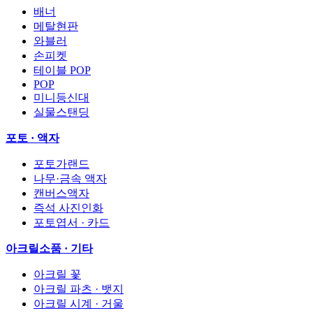
배너
메탈현판
와블러
손피켓
테이블 POP
POP
미니등신대
실물스탠딩
포토 · 액자
포토가랜드
나무·금속 액자
캔버스액자
즉석 사진인화
포토엽서 · 카드
아크릴소품 · 기타
아크릴 꽃
아크릴 파츠 · 뱃지
아크릴 시계 · 거울