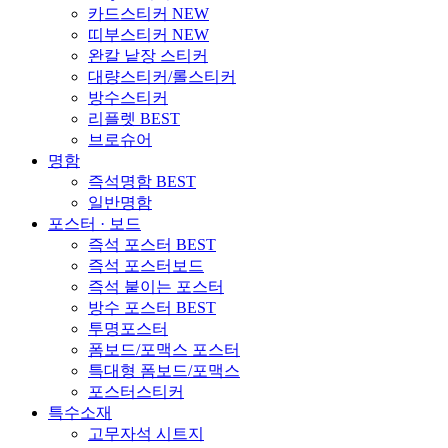
카드스티커
NEW
띠부스티커
NEW
완칼 낱장 스티커
대량스티커/롤스티커
방수스티커
리플렛
BEST
브로슈어
명함
즉석명함
BEST
일반명함
포스터 · 보드
즉석 포스터
BEST
즉석 포스터보드
즉석 붙이는 포스터
방수 포스터
BEST
투명포스터
폼보드/포맥스 포스터
특대형 폼보드/포맥스
포스터스티커
특수소재
고무자석 시트지