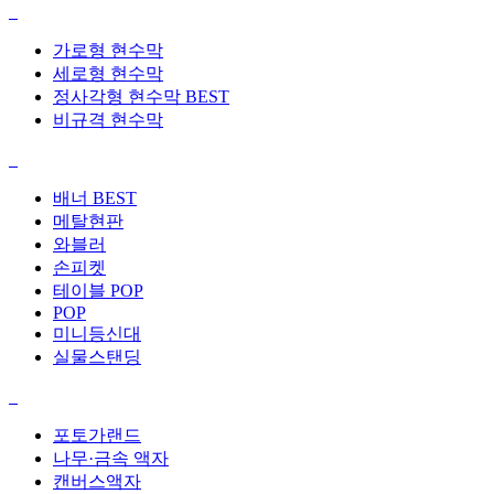
가로형 현수막
세로형 현수막
정사각형 현수막
BEST
비규격 현수막
배너
BEST
메탈현판
와블러
손피켓
테이블 POP
POP
미니등신대
실물스탠딩
포토가랜드
나무·금속 액자
캔버스액자