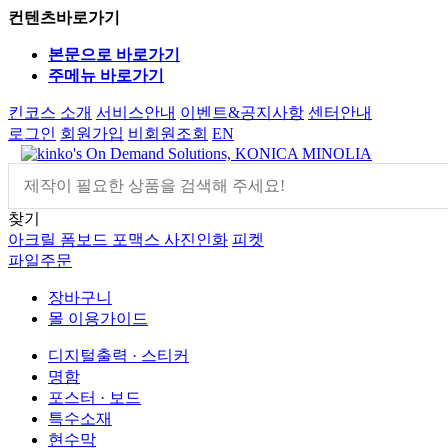
컨텐츠바로가기
본문으로 바로가기
주메뉴 바로가기
킨코스 소개
서비스안내
이벤트&공지사항
센터안내
로그인
회원가입
비회원조회
EN
찾기
아크릴
폼보드
포맥스
사진인화
피켓
파일주문
장바구니
몰 이용가이드
디지털출력 · 스티커
명함
포스터 · 보드
특수소재
현수막