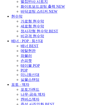
벌집반사 시트지
화이트보드코팅 출력
NEW
바닥코팅 스티커
NEW
현수막
가로형 현수막
세로형 현수막
정사각형 현수막
BEST
비규격 현수막
배너 · POP · 등신대
배너
BEST
메탈현판
와블러
손피켓
테이블 POP
POP
미니등신대
실물스탠딩
포토 · 액자
포토가랜드
나무·금속 액자
캔버스액자
즉석 사진인화
BEST