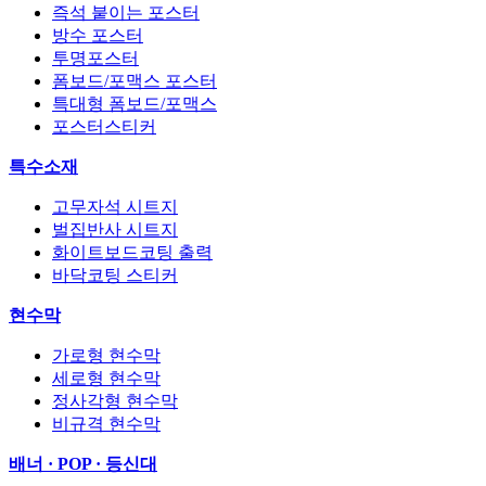
즉석 붙이는 포스터
방수 포스터
투명포스터
폼보드/포맥스 포스터
특대형 폼보드/포맥스
포스터스티커
특수소재
고무자석 시트지
벌집반사 시트지
화이트보드코팅 출력
바닥코팅 스티커
현수막
가로형 현수막
세로형 현수막
정사각형 현수막
비규격 현수막
배너 · POP · 등신대