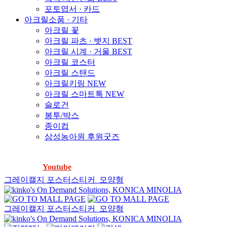
포토엽서 · 카드
아크릴소품 · 기타
아크릴 꽃
아크릴 파츠 · 뱃지
BEST
아크릴 시계 · 거울
BEST
아크릴 코스터
아크릴 스탠드
아크릴키링
NEW
아크릴 스마트톡
NEW
슬로건
봉투/박스
종이컵
삼성농아원 후원굿즈
「방수스티커」물에 넣어도 찢어지지 않는다는데, 진짜 안찢
어지나요?
Youtube
에서 확인하세요! ▶️
그레이캘지 포스터스티커_모양형
그레이캘지 포스터스티커_모양형