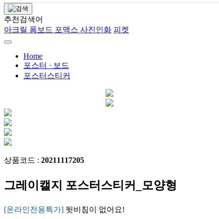
추천검색어
아크릴
폼보드
포맥스
사진인화
피켓
Home
포스터 · 보드
포스터스티커
상품코드 :
20211117205
그레이캘지 포스터스티커_모양형
[온라인전용특가]
뒷비침이 없어요!